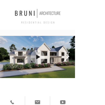
R E S I D E N T I A L D E S I G N