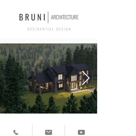
R E S I D E N T I A L D E S I G N